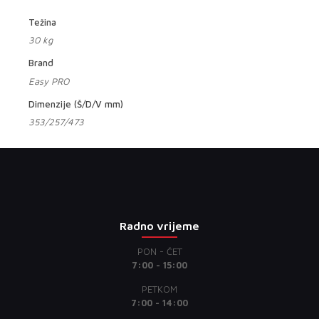
Težina
30 kg
Brand
Easy PRO
Dimenzije (Š/D/V mm)
353/257/473
Radno vrijeme
PON - ČET
7:00 - 15:00
PETKOM
7:00 - 14:00