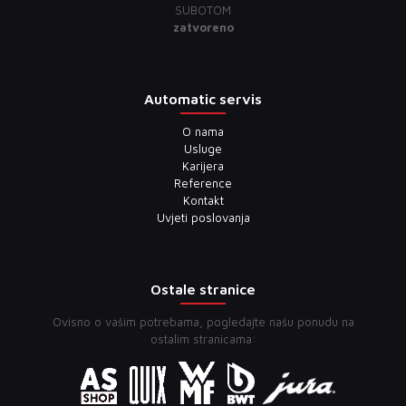
SUBOTOM
zatvoreno
Automatic servis
O nama
Usluge
Karijera
Reference
Kontakt
Uvjeti poslovanja
Ostale stranice
Ovisno o vašim potrebama, pogledajte našu ponudu na
ostalim stranicama: